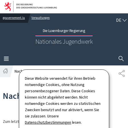
Zur Hauptnavigation
Zum Inhalt
DE
gouvernement.lu
Verwaltungen
DE
Die Luxemburger Regierung
Nationales Jugendwerk
SUCHFLED 
MENÜ
HAUPT-
Nachrichten
TE
Startseite
Diese Website verwendet für ihren Betrieb
notwendige Cookies, ohne Nutzung
personenbezogener Daten. Diese Cookies
Nachrichten
können nicht abgelehnt werden. Nicht
notwendige Cookies werden zu statistischen
Zwecken benutzt und nur aktiviert, wenn Sie
sie zulassen. Unsere
Zum letzten Mal aktualisiert am
30.03.2026
Datenschutzbestimmungen
lesen.