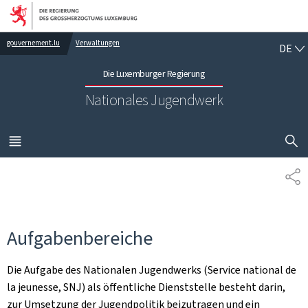
Zur Hauptnavigation
Zum Inhalt
DE
gouvernement.lu
Verwaltungen
DE
Die Luxemburger Regierung
Nationales Jugendwerk
SUCHFLED 
MENÜ
HAUPT-
TE
Aufgabenbereiche
Die Aufgabe des Nationalen Jugendwerks (Service national de
la jeunesse, SNJ) als öffentliche Dienststelle besteht darin,
zur Umsetzung der Jugendpolitik beizutragen und ein