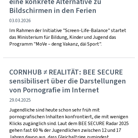
eine konkrete Alternative zu
Bildschirmen in den Ferien
Veröffentlichung
03.03.2026
Im Rahmen der Initiative "Screen-Life-Balance" startet
das Ministerium für Bildung, Kinder und Jugend das
Programm "MoVe – deng Vakanz, däi Sport".
CORNHUB ≠ REALITÄT: BEE SECURE
sensibilisert über die Darstellungen
von Pornografie im Internet
Veröffentlichung
29.04.2025
Jugendliche sind heute schon sehr früh mit
pornografischen Inhalten konfrontiert, die mit wenigen
Klicks zugänglich sind. Laut dem BEE SECURE Radar 2025
gehen fast 60 % der Jugendlichen zwischen 12 und 17
Jahren davon aus, dass Gleichaltrige zumindest