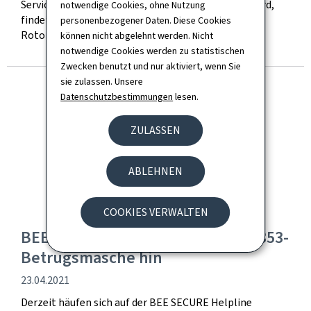
Service national de la jeunesse (SNJ) organisiert wird,
notwendige Cookies, ohne Nutzung
findet am 23. September 2023 auf dem Gelände der
personenbezogener Daten. Diese Cookies
Rotondes in Bonnevoie statt.
können nicht abgelehnt werden. Nicht
notwendige Cookies werden zu statistischen
Zwecken benutzt und nur aktiviert, wenn Sie
sie zulassen. Unsere
Datenschutzbestimmungen
lesen.
ZULASSEN
ABLEHNEN
COOKIES VERWALTEN
BEE SECURE weist auf aktuelle +353-
Betrugsmasche hin
Veröffentlichung
23.04.2021
Derzeit häufen sich auf der BEE SECURE Helpline