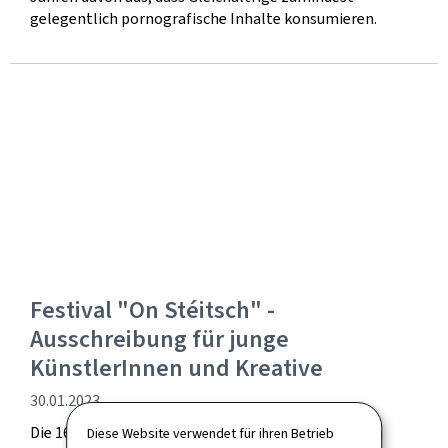
gelegentlich pornografische Inhalte konsumieren.
Festival "On Stéitsch" -
Ausschreibung für junge
KünstlerInnen und Kreative
Veröffentlichung
30.01.2023
Die 16. Ausgabe des Festivals "On Stéitsch", das vom
Diese Website verwendet für ihren Betrieb