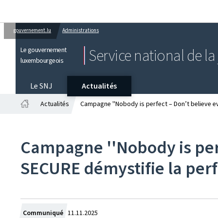
gouvernement.lu
Administrations
Le gouvernement
Service national de la
luxembourgeois
Le SNJ
Actualités
Actualités
Campagne ''Nobody is perfect – Don’t believe ev
Accueil
Campagne ''Nobody is perf
SECURE démystifie la perf
Crée
Communiqué
11.11.2025