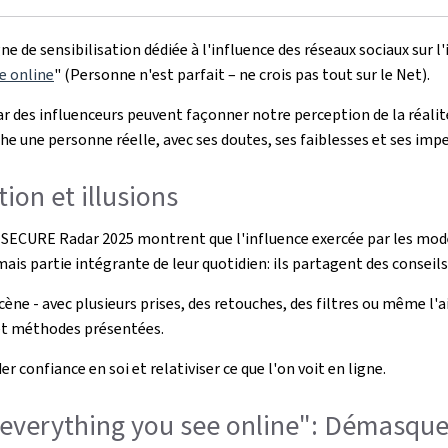
 sensibilisation dédiée à l'influence des réseaux sociaux sur l'i
e online
" (Personne n'est parfait – ne crois pas tout sur le Net).
des influenceurs peuvent façonner notre perception de la réalité e
che une personne réelle, avec ses doutes, ses faiblesses et ses imp
tion et illusions
E SECURE Radar 2025
montrent que l'influence exercée par les modè
ais partie intégrante de leur quotidien: ils partagent des conseil
ne - avec plusieurs prises, des retouches, des filtres ou même l'ai
 et méthodes présentées.
er confiance en soi et relativiser ce que l'on voit en ligne.
e everything you see online": Démasque