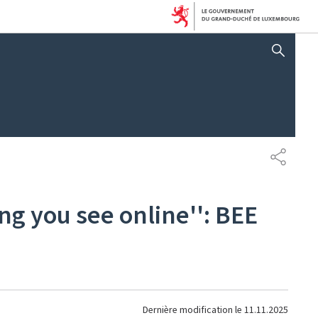
AFFICHER / MASQUER 
PARTAG
g you see online'': BEE
Dernière modification le
11.11.2025