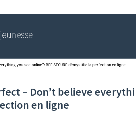
Aller au menu principal
Aller au contenu
 jeunesse
erything you see online'': BEE SECURE démystifie la perfection en ligne
ect – Don’t believe everythin
ection en ligne